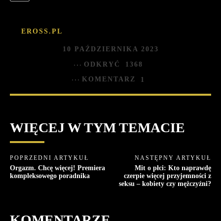
EROSS.PL
10 PAŹDZIERNIKA 2023
ODKRYĆ
1368
KOMENTARZ
1
WIĘCEJ W TYM TEMACIE
POPRZEDNI ARTYKUŁ
NASTĘPNY ARTYKUŁ
Orgazm. Chcę więcej! Premiera
Mit o płci: Kto naprawdę
kompleksowego poradnika
czerpie więcej przyjemności z
seksu – kobiety czy mężczyźni?
KOMENTARZE