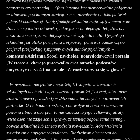
co może negatywnie przełożyć się na chęć inicjowania zbliżenia z
partnerem czy partnerką. –
Sfera intymna jest nierozerwalnie połączona
ze zdrowiem psychicznym każdego z nas, niezależnie od jakiejkolwiek
jednostki chorobowej. Na dysfunkcję seksualną mają wpływ negatywne
stany emocjonalne człowieka, takie jak m.in. depresja, lęk, stres czy
niska samoocena, która dotyczy również wyglądu ciała. Dysfunkcja
seksualna jest blisko powiązana z otyłością, ponieważ bardzo często
pacjenci przejawiają symptomy owych stanów psychicznych
–
komentuje Adrianna Sobol, psycholog, pomysłodawczyni portalu
„W trosce o chorego pracownika oraz autorka podcastów
dotyczących otyłości na kanale „Zdrowie zaczyna się w głowie”.
– W przypadku pacjentów z otyłością III stopnia w kontaktach
seksualnych dochodzi często kwestia sprawności
fizycznej, która może
stanowić pewną przeszkodę w zbliżeniach intymnych z partnerem lub
partnerką. O ile badania wskazują na wpływ otyłości na obniżenie
poziomu libido u obu płci, to nie oznacza to jego całkowitej utraty.
Wiele osób nie zdaje sobie sprawy, że istnieją odpowiednie treningi,
pozycje seksualne lub innego rodzaju rozwiązania, które wspierają
rozładowanie napięcia seksualnego. Niezbędnym elementem do
zastosowania tych ćwiczeń jest komunikacja pomiędzy partnerami. Jeśli