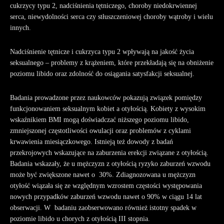
cukrzycy typu 2, nadciśnienia tętniczego, choroby niedokrwiennej
serca, niewydolności serca czy stłuszczeniowej choroby wątroby i wielu
innych.
Nadciśnienie tętnicze i cukrzyca typu 2 wpływają na jakość życia
seksualnego – problemy z krążeniem, które przekładają się na obniżenie
poziomu libido oraz zdolność do osiągania satysfakcji seksualnej.
Badania prowadzone przez naukowców pokazują związek pomiędzy
funkcjonowaniem seksualnym kobiet a otyłością. Kobiety z wysokim
wskaźnikiem BMI mogą doświadczać niższego poziomu libido,
zmniejszonej częstotliwości owulacji oraz problemów z cyklami
krwawienia miesiączkowego
. Istnieją też dowody z badań
przekrojowych wskazujące na zaburzenia erekcji związane z otyłością.
Badania wskazały, że u mężczyzn z otyłością ryzyko zaburzeń wzwodu
może być zwiększone nawet o 30%
. Zdiagnozowana u mężczyzn
otyłość wiązała się ze względnym wzrostem częstości występowania
nowych przypadków zaburzeń wzwodu nawet o 90% w ciągu 14 lat
obserwacji
. W badaniu zaobserwowano również istotny spadek w
poziomie libido u chorych z otyłością III stopnia.