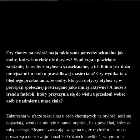
Czy chorzy na otyłość mają takie same potrzeby seksualne jak
osoby, których otyłość nie dotyczy? Skąd często powielane
założenie, że osoby z otyłością są aseksualne, a ich libido jest dużo
mniejsze niż u osób o prawidłowej masie ciała? Czy wynika to z
błędnego przekonania, że osoby, których dotyczy otyłość są w
percepcji społecznej postrzegane jako mniej aktywne? A może z
trendu fatfobii, który przyczynia się do wielu uprzedzeń wobec
osób z nadmierną masą ciała?
Zaburzenia w sferze seksualnej u osób chorujących na otyłość, jeśli się
pojawiają, wynikają nie tyle z samej otyłości, ile z powikłań, które za
sobą pociąga. Eksperci zwracają uwagę na to, że otyłość to choroba
prowadząca do rozwoju ponad 200 różnych powikłań, w tym m.in.