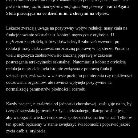
jest to trudne, warto skorzystać z profesjonalnej pomocy
–
radzi
Agata
Stola pracująca na co dzień m.in. z chorymi na otyłość.
Lekarze zwracają uwagę na pozytywny wpływ redukcji masy ciała na
funkcjonowanie seksualne u kobiet i mężczyzn z otyłością. U
mężczyzn z otyłością, którzy doświadczyli zaburzeń wzwodu, po
redukcji masy ciała zauważono znaczną poprawę w tej sferze. Ponadto
wielu mężczyzn zaobserwowało znaczną poprawę w zakresie
postrzegania atrakcyjności seksualnej
. Natomiast u kobiet z otyłością
redukcja masy ciała była istotnie związana z poprawą funkcji
seksualnych, zwłaszcza w zakresie poziomu podniecenia czy możliwości
odczuwania orgazmów, ale również wpłynęła pozytywnie na
normalizację parametrów płodności i rozrodu
.
Każdy pacjent, niezależnie od jednostki chorobowej, zasługuje na to, by
czerpać satysfakcję również z życia seksualnego, dlatego ważne jest,
aby wzbogacać wiedzę i edukować społeczeństwo na ten temat. Tylko w
ten sposób będziemy w stanie zwiększyć świadomość i poprawić jakość
życia osób z otyłością.